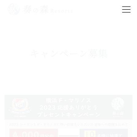
コ
ナ
ン
ビ
テ
ゲ
ン
ー
ツ
シ
キャンペーン募集
に
ョ
移
ン
動
に
移
動