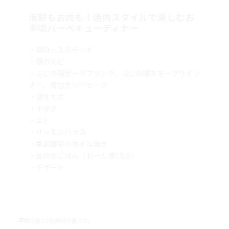
海鮮もお肉も！焼肉スタイルで楽しむお
手頃バーベキューディナー
・豚ロースステーキ
・豚カルビ
・ふじの国ポークフランク、ふじの国スモークウイン
ナー、骨付きソーセージ
・活サザエ
・ホタテ
・エビ
・サーモンハラス
・季節野菜のホイル焼き
・釜炊きごはん（お一人様0.5合）
・デザート
写真は全て2名様分の量です。
季節・仕入れ状況などにより、メニューが異なる場合がございます。