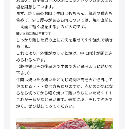
塩を用意しています。
まず、焼く前のお肉：牛肉はもちろん、豚肉や鶏肉も
含めて、少し厚みがあるお肉については、焼く直前に
「両面に軽く塩をする」のが大切です。
薄いお肉に塩は不要です
しっかり熱した網の上にお肉を乗せてやや強火で焼き
あげる。
これにより、外側がカリッと焼け、中に肉汁が閉じ込
められるんです。
（豚や鶏はその後弱火で中まで火が通るように焼いて
下さい）
牛肉は焼いたら焼いたと同じ時間お肉を火から外して
休ませる・・・食べ方もありますが、赤いのが気にな
るなら切ってから軽く焼いて熱いうちにいただく！！
これが一番かなと思います。最初に塩、そして強火で
焼く。ぜひ試してみてください。