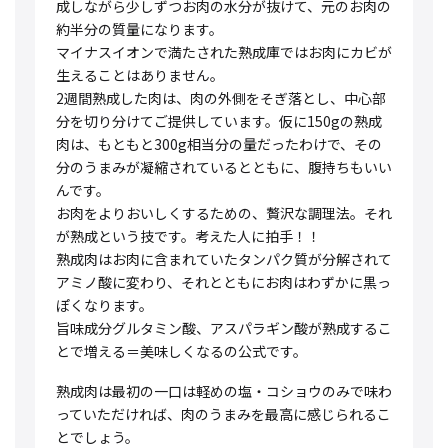
約半分の質量になります。
マイナスイオンで満たされた熟成庫ではお肉にカビが
生えることはありません。
2週間熟成した肉は、肉の外側をそぎ落とし、中心部
分を切り分けてご提供しています。仮に150gの熟成
肉は、もともと300g相当分の量だったわけで、その
分のうまみが凝縮されているとともに、腹持ちもいい
んです。
お肉をよりおいしくするための、贅沢な調理法。それ
が熟成という技です。考えた人に拍手！！
熟成肉はお肉に含まれていたタンパク質が分解されて
アミノ酸に変わり、それとともにお肉はわずかに黒っ
ぽくなります。
旨味成分グルタミン酸、アスパラギン酸が熟成するこ
とで増える＝美味しくなるの公式です。
熟成肉は最初の一口は軽めの塩・コショウのみで味わ
っていただければ、肉のうまみを最高に感じられるこ
とでしょう。