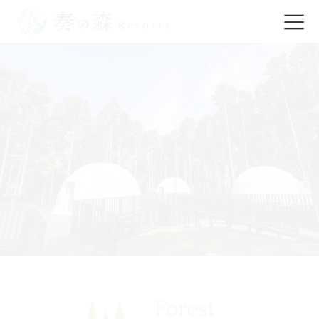
コ
ナ
ン
ビ
テ
ゲ
ン
ー
ツ
シ
に
ョ
移
ン
動
に
移
動