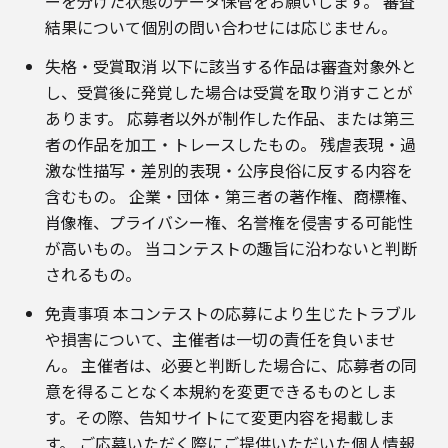
ーを分けた状態のデータ保管をお願いします。 審査
結果について個別の問い合わせには応じません。
失格・受賞取消 以下に該当する作品は審査対象外と
し、受賞後に発覚した場合は受賞を取り消すことが
あります。 応募者以外が制作した作品、または第三
者の作品を加工・トレースしたもの。 残虐表現・過
激な性描写・差別的表現・公序良俗に反する内容を
含むもの。 企業・団体・第三者の著作権、商標権、
肖像権、プライバシー権、名誉権を侵害する可能性
が高いもの。 当コンテストの趣旨に沿わないと判断
されるもの。
免責事項 本コンテストの応募により生じたトラブル
や損害について、主催者は一切の責任を負いませ
ん。 主催者は、必要と判断した場合に、応募者の同
意を得ることなく本規約を変更できるものとしま
す。その際、告知サイトにて変更内容を掲載しま
す。 ご応募いただく際にご提供いただいた個人情報