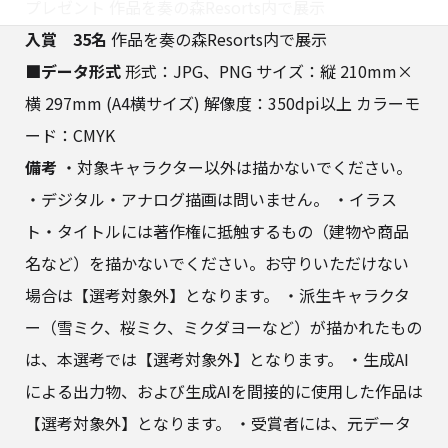
プレゼント 作品を奏の森Resorts内で展示
入賞 35名
作品を奏の森Resorts内で展示
■データ形式
形式：JPG、PNG サイズ：縦 210mm×
横 297mm (A4横サイズ) 解像度：350dpi以上 カラーモ
ード：CMYK
備考
・対象キャラクター以外は描かないでください。
・デジタル・アナログ描画は問いません。 ・イラス
ト・タイトルには著作権に抵触するもの（建物や商品
名など）を描かないでください。お守りいただけない
場合は【選考対象外】となります。 ・派生キャラクタ
ー（雪ミク、桜ミク、ミクダヨーなど）が描かれたもの
は、本選考では【選考対象外】となります。 ・生成AI
による出力物、および生成AIを間接的に使用した作品は
【選考対象外】となります。 ・受賞者には、元データ