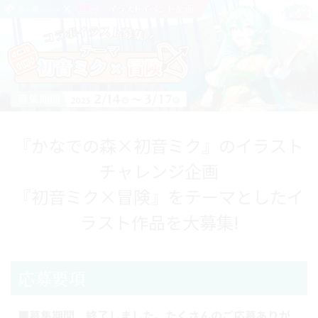
コ
ナ
ン
ビ
テ
ゲ
ン
ー
ツ
シ
に
ョ
『かなでの森×初音ミク』のイラスト
移
ン
チャレンジ企画
動
に
移
『初音ミク×冒険』をテーマとしたイ
動
ラスト作品を大募集!
応募要項
■募集期間 終了しました。たくさんのご応募ありが