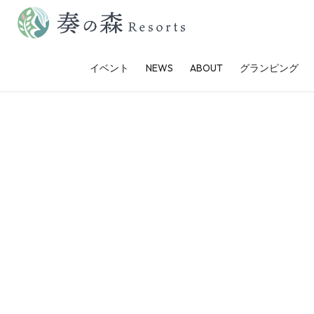
コ
ナ
ン
ビ
テ
ゲ
イベント
NEWS
ABOUT
グランピング
ン
ー
ツ
シ
に
ョ
移
ン
動
に
移
動