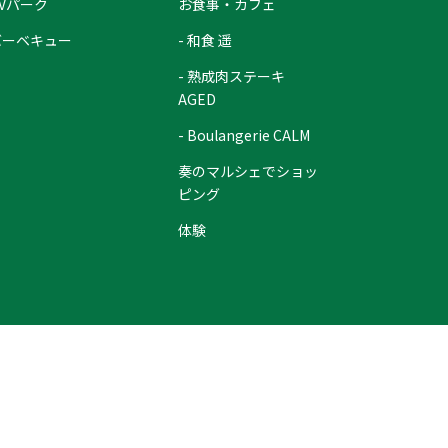
Vパーク
お食事・カフェ
バーベキュー
- 和食 遥
- 熟成肉ステーキ
AGED
- Boulangerie CALM
奏のマルシェでショッ
ピング
体験
お問合せ