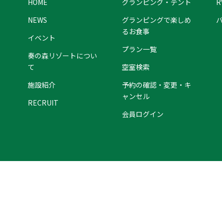
HOME
グランピング・テント
R
NEWS
グランピングで楽しめ
るお食事
イベント
プラン一覧
奏の森リゾートについ
て
空室検索
施設紹介
予約の確認・変更・キ
ャンセル
RECRUIT
会員ログイン
来場時のお願い
ペット連れのお客様へ
プライバシーポリシー
© kanadenomoriresorts. All rights reserved