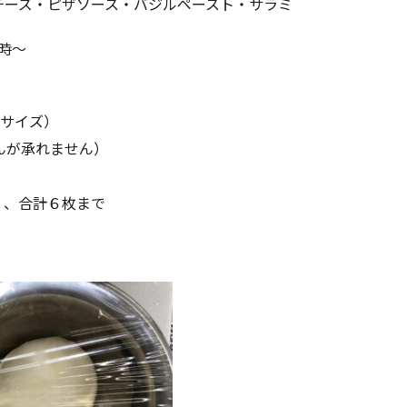
チーズ・ピザソース・バジルペースト・サラミ
6時～
Ｍサイズ）
んが承れません）
）、合計６枚まで