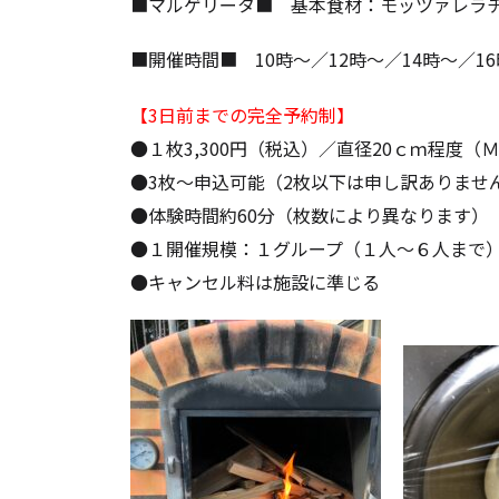
■マルゲリータ■ 基本食材：モッツァレラ
■開催時間■ 10時～／12時～／14時～／1
【3日前までの完全予約制】
●１枚3,300円（税込）／直径20ｃｍ程度（
●3枚～申込可能（2枚以下は申し訳ありませ
●体験時間約60分（枚数により異なります）
●１開催規模：１グループ（１人～６人まで
●キャンセル料は施設に準じる