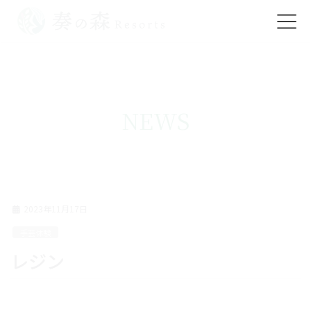
コ
ナ
ン
ビ
テ
ゲ
ン
ー
ツ
シ
NEWS
に
ョ
移
ン
動
に
移
動
2023年11月17日
手芸体験
レジン