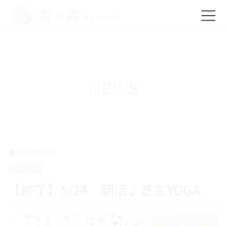
コ
ナ
ン
ビ
テ
ゲ
ン
ー
ツ
シ
NEWS
に
ョ
移
ン
動
に
移
動
2026年5月8日
イベント
【終了】5/24 朝活♪芝生YOGA