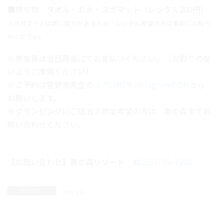
■持ち物：タオル・お水・ヨガマット（レンタル200円）
※ヨガマットは数に限りがあるため、レンタル希望の方は事前にお知ら
せください。
※参加費は当日現金にてお支払いください。（お釣りのな
いようご準備ください）
※ご予約は菅野恵先生の
ヨガLINE
や
InstagramのDM
から
お願いします。
※グランピングにご宿泊で参加希望の方は、奏の森までお
問い合わせください。
【お問い合わせ】奏の森リゾート
☎0557ｰ55ｰ7200
カテゴリー
イベント