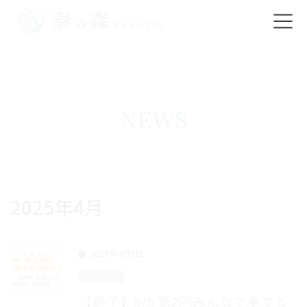
コ
ナ
ン
ビ
テ
ゲ
ン
ー
ツ
シ
NEWS
に
ョ
移
ン
動
に
移
2025年4月
動
2025年4月5日
イベント
【終了】5/5 第2回みんなで奏でる