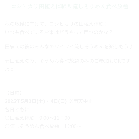
コシヒカリ田植え体験＆流しそうめん食べ放題
秋の収穫に向けて、コシヒカリの田植え体験！
いつも食べているお米はどうやって育つのかな？
田植えの後はみんなでワイワイ流しそうめんを楽しもう♪
☆田植えのみ、そうめん食べ放題のみのご参加もOKです
よ☆
【日時】
2025年5月3日(土)・4日(日)
※雨天中止
各日ともに
〇田植え体験 9:00～11：00
〇流しそうめん食べ放題 12:00～