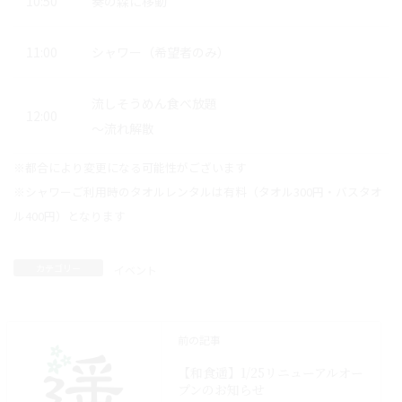
10:50
奏の森に移動
11:00
シャワー（希望者のみ）
流しそうめん食べ放題
12:00
～流れ解散
※都合により変更になる可能性がございます
※シャワーご利用時のタオルレンタルは有料（タオル300円・バスタオ
ル400円）となります
カテゴリー
イベント
前の記事
【和食遥】1/25リニューアルオー
プンのお知らせ