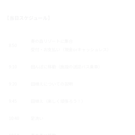
【当日スケジュール】
奏の森リゾートに集合
8:50
受付・お支払い（現金orキャッシュレス）
9:10
田んぼに移動（施設の送迎バス乗車）
9:20
田植えについての説明
9:45
田植え（楽しく頑張ろう！）
10:40
足洗い