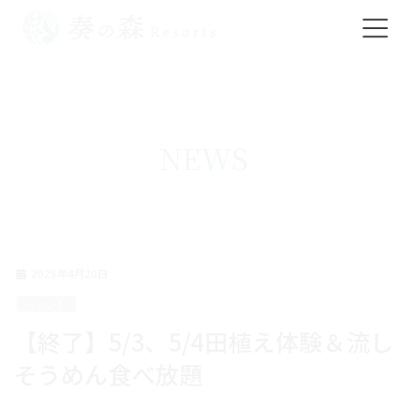
コ
ナ
ン
ビ
テ
ゲ
ン
ー
ツ
シ
NEWS
に
ョ
移
ン
動
に
移
動
2025年4月20日
イベント
【終了】5/3、5/4田植え体験＆流し
そうめん食べ放題