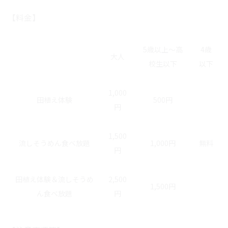
【料金】
5歳以上～高
4歳
大人
校生以下
以下
1,000
田植え体験
500円
円
1,500
流しそうめん食べ放題
1,000円
無料
円
田植え体験＆流しそうめ
2,500
1,500円
ん食べ放題
円