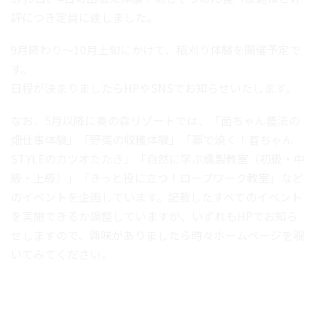
評につき定員に達しました。
9月終わり～10月上旬にかけて、稲刈り体験を開催予定で
す。
日程が決まりましたらHPやSNSでお知らせいたします。
なお、5月以降に奏の森リゾートでは、「菌ちゃん農法の
畑仕事体験」「野菜の収穫体験」「藁で焼く！春ちゃん
STYLEのカツオたたき」「自然に学ぶ燻製教室（初級・中
級・上級）」「きっと役に立つ！ロープワーク教室」など
のイベントを企画しています。記載したすべてのイベント
を実施できるか調整していますが、いずれもHPでお知ら
せしますので、興味がありましたら時々ホームページを覗
いてみてください。