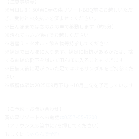
【注意事項等】
※当日は8：50頃に奏の森リゾートBBQ前にお越しいただ
き、受付とお支払いを済ませてください。
※田んぼまでは奏の森の車で移動します（約5分）
※汚れてもいい恰好でお越しください
※着替え・タオル・飲み物等持参してください
※裸足で田んぼに入ります。裸足に抵抗があるかたは、捨
てる前提の靴下を履いて田んぼに入ることもできます
※田植え後に泥がついた足ではけるサンダルをご持参くだ
さい
※収穫体験は2025年9月下旬～10月上旬を予定しています
【ご予約・お問い合わせ】
奏の森リゾートへお電話
☎0557ｰ55ｰ7200
（アナウンス応答中に7を押してください）
もしくは
じゃらんで予約