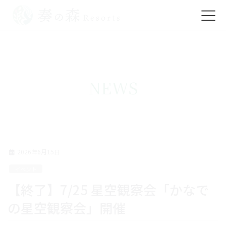
コ
ナ
ン
ビ
テ
ゲ
ン
ー
ツ
シ
NEWS
に
ョ
移
ン
動
に
移
動
2026年6月15日
イベント
【終了】7/25 星空観察会「かなで
の星空観察会」開催