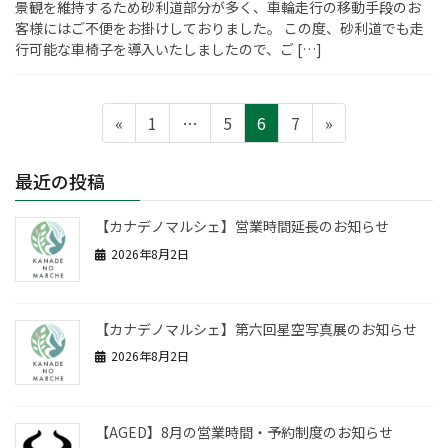
景観を維持するため砂利道部分が多く、車輪走行の移動手段のお
客様にはご不便をお掛けしておりました。 この度、砂利道でも走
行可能な車椅子を導入いたしましたので、ご […]
投
ペ
ペ
ペ
ペ
«
1
…
5
6
7
»
稿
ー
ー
ー
ー
の
ペ
ジ
ジ
ジ
ジ
最近の投稿
ー
ジ
送
【カナデノマルシェ】営業時間延長のお知らせ
り
2026年8月2日
【カナデノマルシェ】第六回星空写真展のお知らせ
2026年8月2日
【AGED】8月の営業時間・予約制度のお知らせ