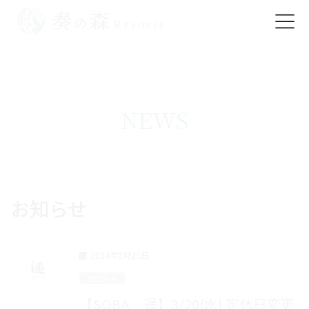
コ
ナ
ン
ビ
テ
ゲ
ン
ー
ツ
シ
NEWS
に
ョ
移
ン
動
に
移
お知らせ
動
2024年2月25日
お知らせ
【SOBA 遥】3/20(水) 定休日変更