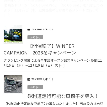
奏の森リゾート×Newseed コラボイベント 11／23（木・祝）開
催 鳥型ドローン「Go Go Bird Pro 」「Go Go Bird 」を飛ばしてみ
よう！ 11月23日（木）勤労感謝の日は奏の森リゾートに行って
[…]
2023年11月16日
お知らせ
【開催終了】WINTER
CAMPAIGN 2023冬キャンペーン
グランピング開業による全施設オープン記念キャンペーン 期間:11
月16 日（木）～12 月10 日（日） 店 […]
2023年11月16日
お知らせ
砂利道走行可能な車椅子を導入！
【砂利道走行可能な車椅子2台導入いたしました】 当施設内は自然