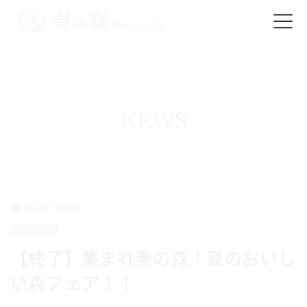
コ
ナ
ン
ビ
テ
ゲ
ン
ー
ツ
シ
NEWS
に
ョ
移
ン
動
に
移
動
2025年7月10日
イベント
【終了】集まれ奏の森！夏のおいし
い森フェア！！