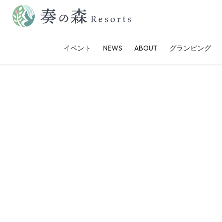
コ
ナ
ン
ビ
テ
ゲ
イベント
NEWS
ABOUT
グランピング
ン
ー
ツ
シ
に
ョ
移
ン
動
に
移
動