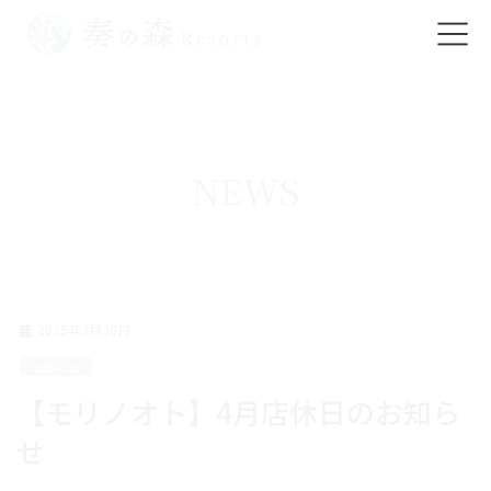
コ
ナ
ン
ビ
テ
ゲ
ン
ー
ツ
シ
NEWS
に
ョ
移
ン
動
に
移
動
2025年3月30日
お知らせ
【モリノオト】4月店休日のお知ら
せ