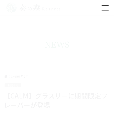
コ
ナ
ン
ビ
テ
ゲ
ン
ー
ツ
シ
NEWS
に
ョ
移
ン
動
に
移
動
2024年8月7日
お知らせ
【CALM】グラスリーに期間限定フ
レーバーが登場